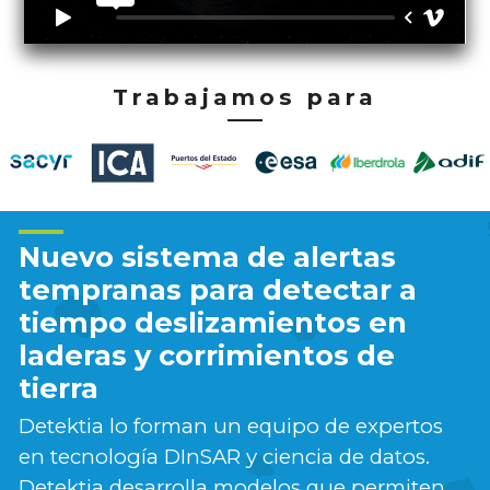
Trabajamos para
Nuevo sistema de alertas
tempranas para detectar a
tiempo deslizamientos en
laderas y corrimientos de
tierra
Detektia lo forman un equipo de expertos
en tecnología DInSAR y ciencia de datos.
Detektia desarrolla modelos que permiten