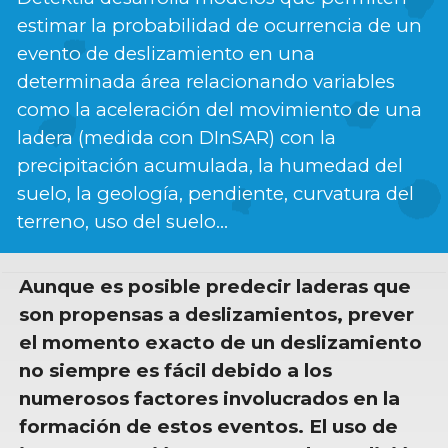
estimar la probabilidad de ocurrencia de un
evento de deslizamiento en una
determinada área relacionando variables
como la aceleración del movimiento de una
ladera (medida con DInSAR) con la
precipitación acumulada, la humedad del
suelo, la geología, pendiente, curvatura del
terreno, uso del suelo…
Aunque es posible predecir laderas que
son propensas a deslizamientos, prever
el momento exacto de un deslizamiento
no siempre es fácil debido a los
numerosos factores involucrados en la
formación de estos eventos. El uso de