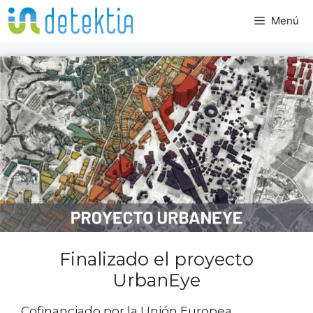
Saltar
Menú
al
contenido
Finalizado el proyecto
UrbanEye
Cofinanciado por la Unión Europea