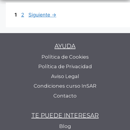
Página
Página
1
2
Siguiente
→
AYUDA
Política de Cookies
Política de Privacidad
Aviso Legal
Condiciones curso InSAR
Contacto
TE PUEDE INTERESAR
Blog